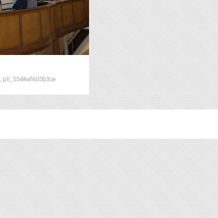
r, pll_5548af605b3ce