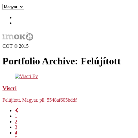
COT © 2015
Portfolio Archive: Felújított
Viscri
Felújított, Magyar, pll_5548af605bddf
1
2
3
4