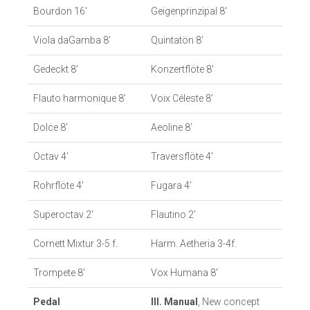
Bourdon 16′
Geigenprinzipal 8′
Viola daGamba 8’
Quintatön 8’
Gedeckt 8′
Konzertflöte 8′
Flauto harmonique 8’
Voix Céleste 8’
Dolce 8’
Aeoline 8’
Octav 4’
Traversflöte 4′
Rohrflöte 4′
Fugara 4’
Superoctav 2′
Flautino 2′
Cornett Mixtur 3-5 f.
Harm. Aetheria 3-4f.
Trompete 8′
Vox Humana 8′
Pedal
III. Manual
, New concept