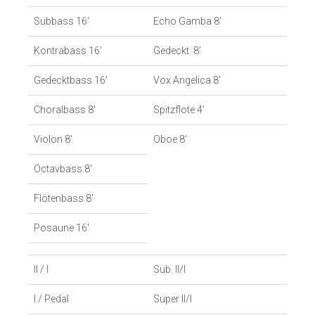
Subbass 16′
Echo Gamba 8′
Kontrabass 16′
Gedeckt 8’
Gedecktbass 16′
Vox Angelica 8’
Choralbass 8′
Spitzflote 4’
Violon 8′
Oboe 8‘
Octavbass 8′
Flötenbass 8′
Posaune 16′
II / I
Sub. II/I
I / Pedal
Super II/I