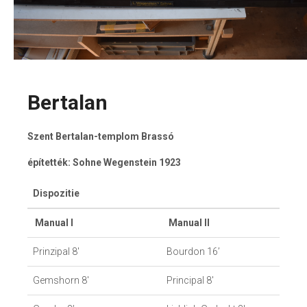
Bertalan
Szent Bertalan-templom Brassó
építették: Sohne Wegenstein 1923
Dispozitie
Manual I
Manual II
Prinzipal 8′
Bourdon 16’
Gemshorn 8′
Principal 8′