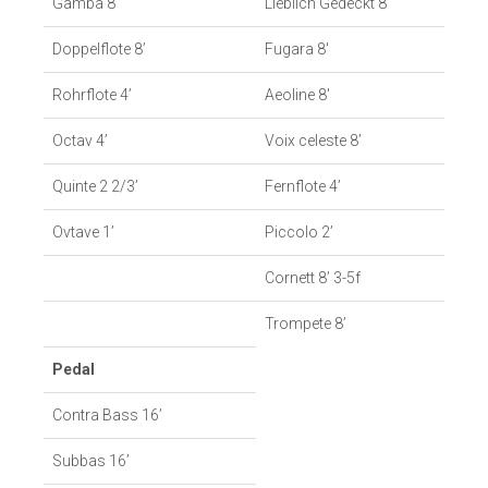
Gamba 8’
Lieblich Gedeckt 8′
Doppelflote 8’
Fugara 8′
Rohrflote 4’
Aeoline 8′
Octav 4’
Voix celeste 8’
Quinte 2 2/3’
Fernflote 4’
Ovtave 1’
Piccolo 2’
Cornett 8’ 3-5f
Trompete 8’
Pedal
Contra Bass 16’
Subbas 16’