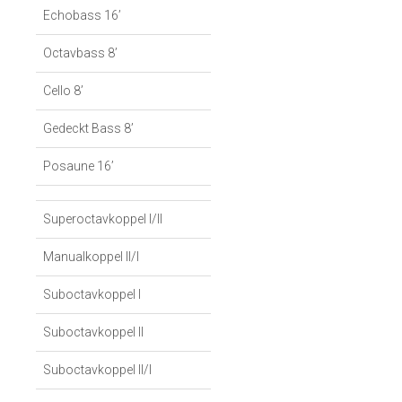
Echobass 16’
Octavbass 8’
Cello 8’
Gedeckt Bass 8’
Posaune 16’
Superoctavkoppel I/II
Manualkoppel II/I
Suboctavkoppel I
Suboctavkoppel II
Suboctavkoppel II/I